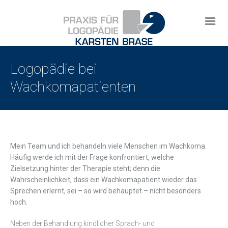
Logopädie bei
Wachkomapatienten
Mein Team und ich behandeln viele Menschen im Wachkoma.
Häufig werde ich mit der Frage konfrontiert, welche
Zielsetzung hinter der Therapie steht; denn die
Wahrscheinlichkeit, dass ein Wachkomapatient wieder das
Sprechen erlernt, sei – so wird behauptet – nicht besonders
hoch.
Neben der Behandlung kindlicher Sprach- und