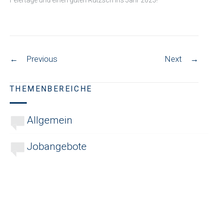
Post
←
Previous
Next
→
navigation
THEMENBEREICHE
Allgemein
Jobangebote