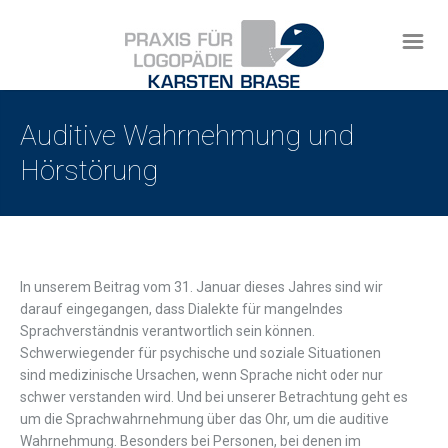
Auditive Wahrnehmung und
Hörstörung
In unserem Beitrag vom 31. Januar dieses Jahres sind wir
darauf eingegangen, dass Dialekte für mangelndes
Sprachverständnis verantwortlich sein können.
Schwerwiegender für psychische und soziale Situationen
sind medizinische Ursachen, wenn Sprache nicht oder nur
schwer verstanden wird. Und bei unserer Betrachtung geht es
um die Sprachwahrnehmung über das Ohr, um die auditive
Wahrnehmung. Besonders bei Personen, bei denen im