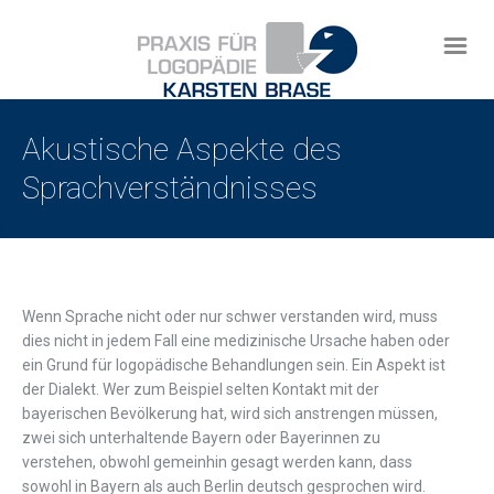
Akustische Aspekte des
Sprachverständnisses
Wenn Sprache nicht oder nur schwer verstanden wird, muss
dies nicht in jedem Fall eine medizinische Ursache haben oder
ein Grund für logopädische Behandlungen sein. Ein Aspekt ist
der Dialekt. Wer zum Beispiel selten Kontakt mit der
bayerischen Bevölkerung hat, wird sich anstrengen müssen,
zwei sich unterhaltende Bayern oder Bayerinnen zu
verstehen, obwohl gemeinhin gesagt werden kann, dass
sowohl in Bayern als auch Berlin deutsch gesprochen wird.